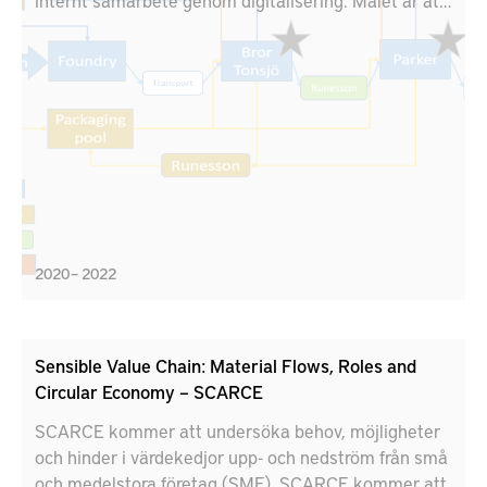
internt samarbete genom digitalisering. Målet är att
visa värdet av en ny digital lösning. SCARCE
fokuserar på två underleverantörer i värdekedjan
kopplade till Scania och Volvo. Demonstratorn är en
molnbaserad lösning som kopplar samman tre
testbäddar i industrin; Stena Industry Innovation
Lab, Chalmers, RISE IVF lab, Mölndal och KTH's
testbädd i Södertälje med hjälp av Siemens, AFRY,
Qbim, Virtual Manufacturing och EQPack.
2020 – 2022
Sensible Value Chain: Material Flows, Roles and
Circular Economy – SCARCE
SCARCE kommer att undersöka behov, möjligheter
och hinder i värdekedjor upp- och nedström från små
och medelstora företag (SMF). SCARCE kommer att