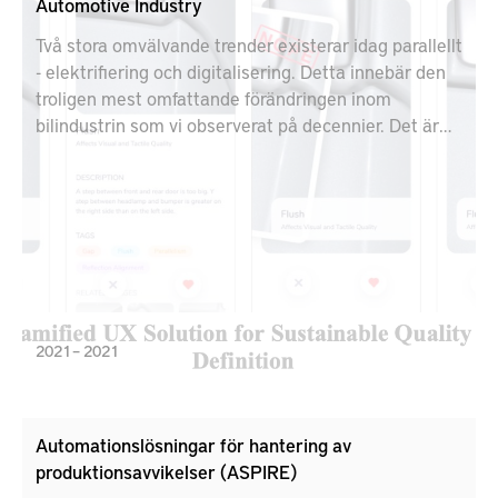
Automotive Industry
Två stora omvälvande trender existerar idag parallellt
- elektrifiering och digitalisering. Detta innebär den
troligen mest omfattande förändringen inom
bilindustrin som vi observerat på decennier. Det är
inte lätt att balansera kundens förväntningar mot
vitt spridda begrepp som nollutsläppsfordon,
uppkopplade funktioner, materialval, och
användargränssnitt, detta under press av kortare
ledtider och lägre pris. AttributDo-projektet syftar till
att hjälpa ingenjörer att definiera, verifiera och
validera nya och befintliga designfunktioner inom
produktutveckling.
2021 – 2021
Automationslösningar för hantering av
produktionsavvikelser (ASPIRE)