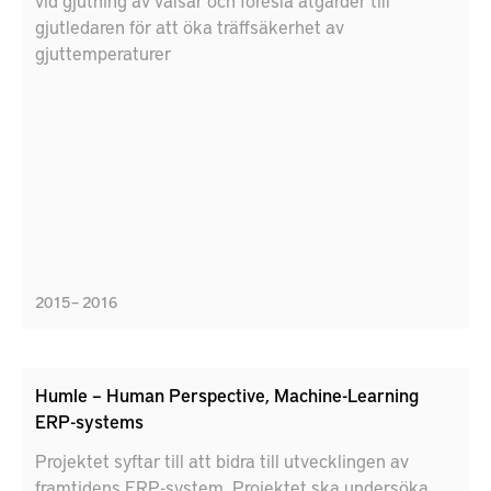
vid gjutning av valsar och föreslå åtgärder till
gjutledaren för att öka träffsäkerhet av
gjuttemperaturer
2015 – 2016
Humle – Human Perspective, Machine-Learning
ERP-systems
Projektet syftar till att bidra till utvecklingen av
framtidens ERP-system. Projektet ska undersöka