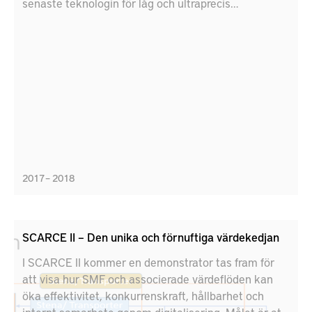
senaste teknologin för låg och ultraprecis
positionering och beslutsstöd. Målet är att öka
säkerhet genom att anpassa besluts- och
positioneringssystemet för tung tillverkningsindustri.
2017 – 2018
SCARCE II – Den unika och förnuftiga värdekedjan
I SCARCE II kommer en demonstrator tas fram för
att visa hur SMF och associerade värdeflöden kan
öka effektivitet, konkurrenskraft, hållbarhet och