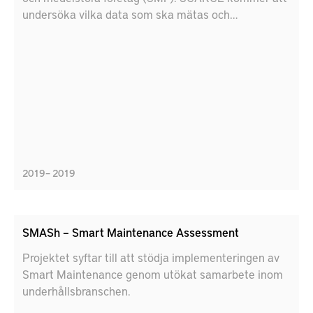
undersöka vilka data som ska mätas och
visualiseras och hur dessa data kan möjliggöra mer
automatiserat utförande samt ge en mer dynamisk
och proaktiv planering av produktionskapacitet och
materialflöden genom företagen i värdekedjan.
Dessutom studerar vi organisatoriska möjligheter,
särskilt den framtida mänskliga rollen, för
implementering och hantering i en digital och
datastyrd värdekedja. Projektet utgår från interna
digitala plattformar för SMF som framgångsrikt har
2019 – 2019
utvecklats.
SMASh – Smart Maintenance Assessment
Projektet syftar till att stödja implementeringen av
Smart Maintenance genom utökat samarbete inom
underhållsbranschen.