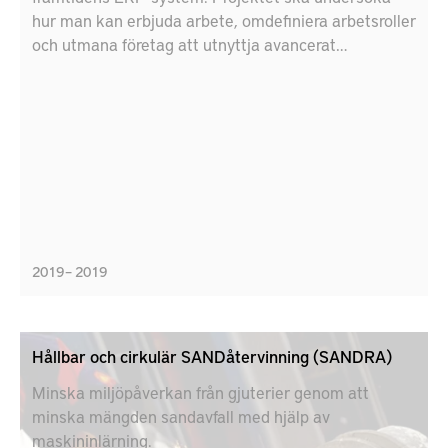
hur man kan erbjuda arbete, omdefiniera arbetsroller
och utmana företag att utnyttja avancerat
systemstöd och tekniken inom och kring dessa.
Sammantaget syftar projektet till att bidra till
utvecklingen av både nästa generation av ERP-
system och en komplementär förändring av hur
företagen ser på arbetsorganisation, så att tekniken
kan stödja och möta människors behov inom
organisationer snarare än att genomföra strukturer
på dem
2019 – 2019
Hållbar och cirkulär SANDåtervinning (SANDRA)
Minska miljöpåverkan från gjuterier genom att
minska mängden sandavfall med hjälp av
maskininlärning.