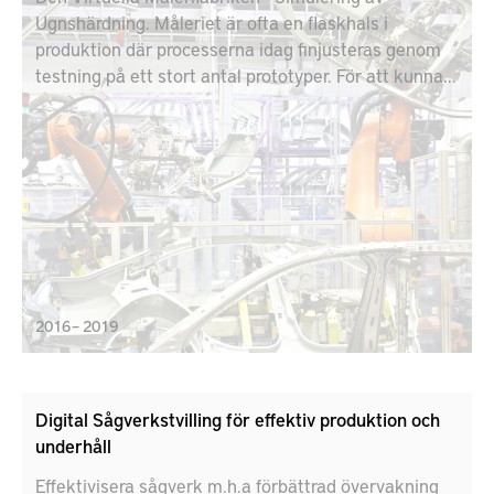
Ugnshärdning. Måleriet är ofta en flaskhals i
produktion där processerna idag finjusteras genom
testning på ett stort antal prototyper. För att kunna
möta framtidens behov så behöver
produktionsberedningen kraftigt förbättras. Syftet är
att utveckla metoder, tekniker, mätmetodologi och
mjukvara, för simulering av härdning av färg i IR och
konvektionsugnar. Målet är att stödja industrins
utveckling och optimering av
ytbehandlingsprocesserna så att dessa blir mer
energieffektiva; har en kortare ledtid i
produktutvecklingen och ger bättre kvalitet.
2016 – 2019
Digital Sågverkstvilling för effektiv produktion och
underhåll
Effektivisera sågverk m.h.a förbättrad övervakning