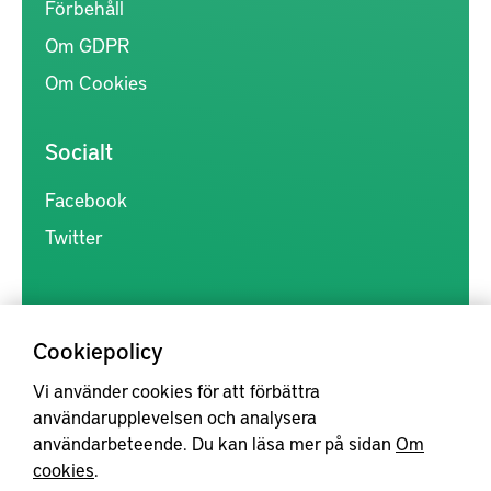
Förbehåll
Om GDPR
Om Cookies
Socialt
Facebook
Twitter
Cookiepolicy
Vi använder cookies för att förbättra
Kunskapsförmedlingen är en samlingsplats för svensk forskning
användarupplevelsen och analysera
inom produkt- och produktionsutveckling, med syftet att göra
användarbeteende. Du kan läsa mer på sidan
Om
forskningsresultat mer tillgängliga för industrin, samt att stärka
cookies
.
samverkan mellan högskolor, institut och näringsliv.