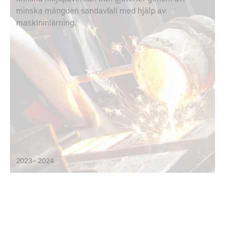
minska mängden sandavfall med hjälp av
maskininlärning.
2023 – 2024