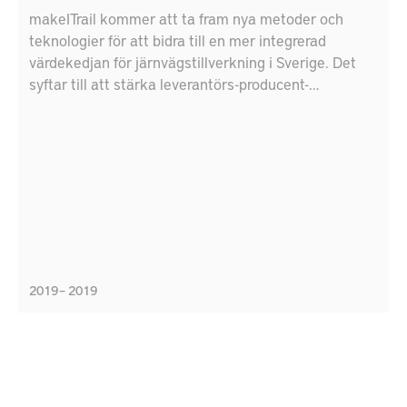
makeITrail kommer att ta fram nya metoder och
teknologier för att bidra till en mer integrerad
värdekedjan för järnvägstillverkning i Sverige. Det
syftar till att stärka leverantörs-producent-
konsumentförhållandet och ansluta lokala
leverantörer internationellt. Projektet fokuserar på
flera styrkeområden i Produktion2030, som flexibel
produktion, virtuell produktionsutveckling, integrerad
produkt- och produktionsutveckling och
resurseffektiv produktion. Dessa styrkeområden
anknyter till Agenda 2030 för hållbar utveckling; i de
specifika mål, "industri, innovation och infrastruktur"
och "ansvarig produktion och konsumtion".
2019 – 2019
Konsortiet består av Bombardier Transportation,
HiTest, DELTA Development Technology AB,
Mälardalens högskola, och RISE Research Institutes
of Sweden.