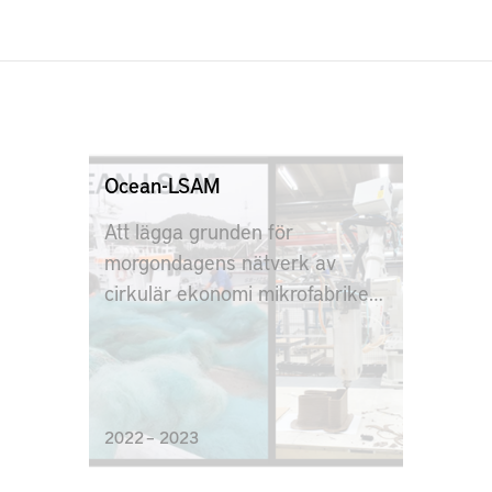
Ocean-LSAM
Att lägga grunden för
morgondagens nätverk av
cirkulär ekonomi mikrofabriker
som producerar produkter
designade av svensk industri
och tillverkade av lokal
återvunnen plast.
2022 – 2023