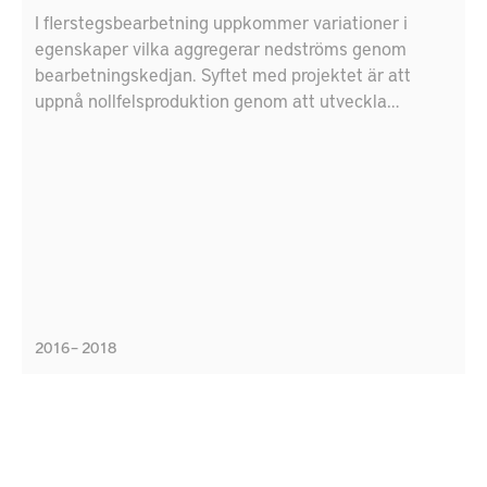
I flerstegsbearbetning uppkommer variationer i
egenskaper vilka aggregerar nedströms genom
bearbetningskedjan. Syftet med projektet är att
uppnå nollfelsproduktion genom att utveckla
metoder for identifiering av källor till variationer
samt förutsäga och minska dess aggregation genom
bearbetningskedjan. Projektets forsknings och
utvecklingsarbete kommer att baseras på tre
industriella fallstudier från Scania, LEAX AB och
GKN. Toppmoderna metoder inom variations
modellering, dataanalys, mätning, precision
palettsystem, och simulering kommer att utvecklas
och anpassas till ett integrerat industriellt verktyg
2016 – 2018
för kvalitetssäkrad produktionsberedning.
Resultaten från projektet och fallstudierna kommer
att vara av intresse både för SMF:s samt för större
OEM:s som tillämpar flerstegs bearbetning i sin
produktion.