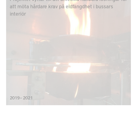
att möta hårdare krav på eldfängdhet i bussars
interiör
2019 – 2021