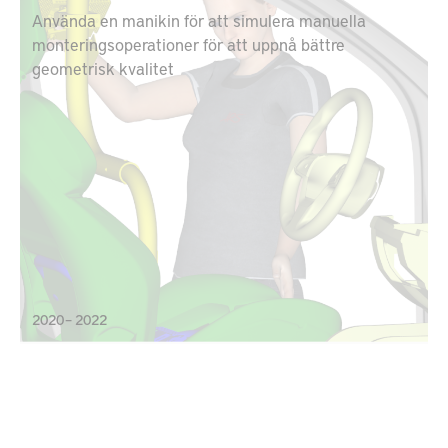
Använda en manikin för att simulera manuella
monteringsoperationer för att uppnå bättre
geometrisk kvalitet
2020 – 2022