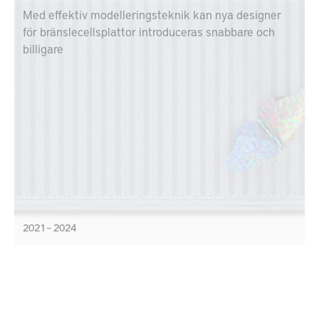
Med effektiv modelleringsteknik kan nya designer
för bränslecellsplattor introduceras snabbare och
billigare
2021 – 2024