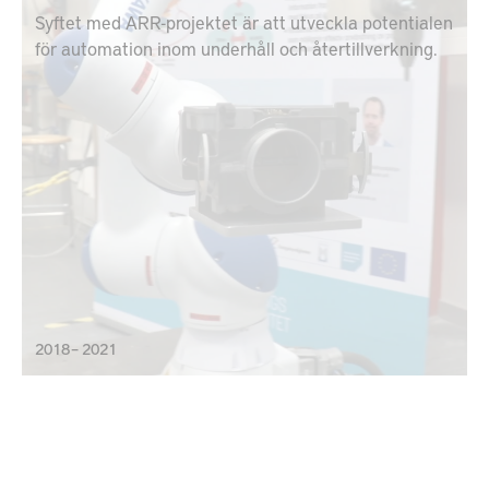
Syftet med ARR-projektet är att utveckla potentialen
för automation inom underhåll och återtillverkning.
2018 – 2021