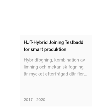
HJT-Hybrid Joining Testbädd
för smart produktion
Hybridfogning, kombination av
limning och mekanisk fogning,
är mycket efterfrågad där flera
material ska användas och
sättas samman. HJT fokuserar
därför på smarta fabrikens
2017 – 2020
förmåga att skapa flexibel
produktion med simulering och