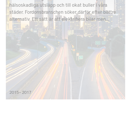
hälsoskadliga utsläpp och till okat buller i våra
städer. Fordonsbranschen söker därför efter bättre
alternativ. Ett sätt är att elektrifiera bilar men
tekniken brottas fortfarande med problem.
Framförallt är det batteriernas begränsade kapacitet
som hindrar ett verkligt genombrott.
2015 – 2017