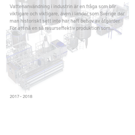
Vattenanvändning i industrin är en fråga som blir
viktigare och viktigare, även i länder som Sverige där
man historiskt sett inte har haft behov av åtgärder.
För att nå en så resurseffektiv produktion som
möjligt måste dock denna fråga hanteras även här.
Vattenanvändning inom industrin har också en direkt
koppling till energianvändning, och därför bör en
kostnadseffektiv strategi för att hantera frågan om
vatten integreras med strategier för
energieffektivisering.
2017 – 2018