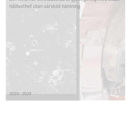
hållfasthet utan särskild härdning
2023 – 2024