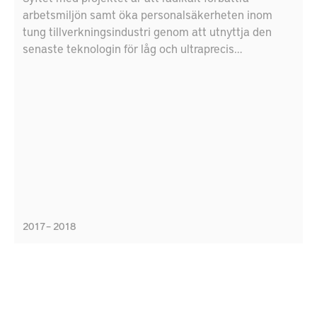
arbetsmiljön samt öka personalsäkerheten inom
tung tillverkningsindustri genom att utnyttja den
senaste teknologin för låg och ultraprecis
positionering och beslutsstöd. Målet är att öka
säkerhet genom att anpassa besluts- och
positioneringssystemet för tung tillverkningsindustri.
2017 – 2018