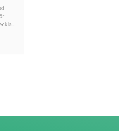
ed
ör
eckla
r för
on o