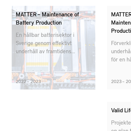
MATTER – Maintenance of
MATTER
Battery Production
Mainten
Producti
En hållbar batterisektor i
Sverige genom effektivt
Förverkl
underhåll av framtidens
underhål
batteriproduktion.
för en h
konkurre
batteriin
2022 – 2023
2023 – 2
Valid Li
Projekte
en plan 