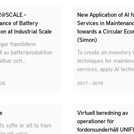
ekonomiskt hållbar pro
Inom detta projekt har 
@SCALE –
New Application of AI f
typer av digitala tvilling
ance of Battery
Services in Maintenan
utformats och utvärdera
on at Industrial Scale
towards a Circular Ec
Specifikt har nya predik
(Simon)
igar framtidens
modelltyper testats i tv
l av batteriproduktion
To create an inventory 
industriella fallstudier. 
ållbar och
techniques for mainte
fallstudierna är en
nskraftig
services, apply AI tech
värmeväxlare på SSAB 
dustri.
three industrial cases, 
profilhyvel på Svenska 
026
2017 – 2019
evaluate their economi
AB.
environmental implicati
fe
Virtuell beredning av
operationer för
ts syfte är att ta fram
fordonsunderhåll UNI
för ett antal