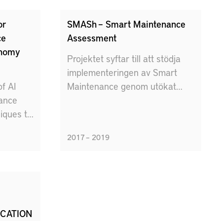
duktion.
olika
or
SMASh – Smart Maintenance
ar
ce
Assessment
ts.
onomy
Projektet syftar till att stödja
tiva
implementeringen av Smart
å olika
of AI
Maintenance genom utökat
De två
nance
samarbete inom
niques to
underhållsbranschen.
och en
and
fönster
2017 – 2019
c and
ons.
FICATION