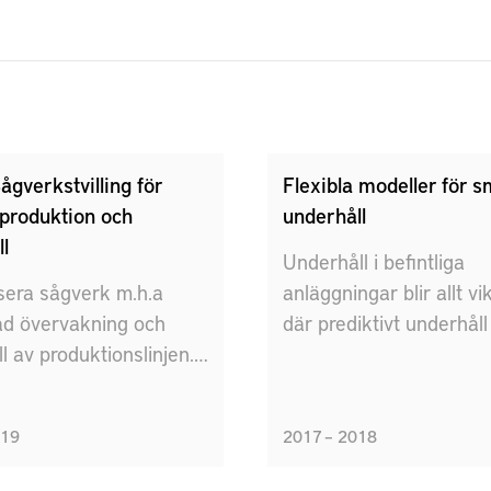
Sågverkstvilling för
Flexibla modeller för s
 produktion och
underhåll
l
Underhåll i befintliga
isera sågverk m.h.a
anläggningar blir allt vi
ad övervakning och
där prediktivt underhåll
l av produktionslinjen.
blivit en framväxande t
nom att dela data via
Användningen av digita
villing mellan aktörerna i
verktyg för simulering 
019
2017 – 2018
lskedjan.
beslutsstöd är aktivite
bidrar till en miljömässi