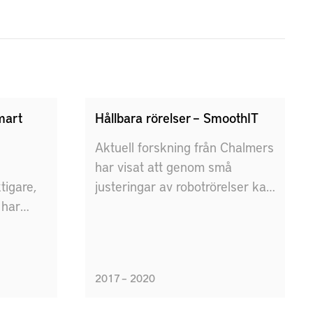
mart
Hållbara rörelser – SmoothIT
Aktuell forskning från Chalmers
har visat att genom små
ktigare,
justeringar av robotrörelser kan
 har
energianvändningen minskas
eknik.
med 10-30%, med bibehållen
la
cykeltid.
och
2017 – 2020
ter som
gt och