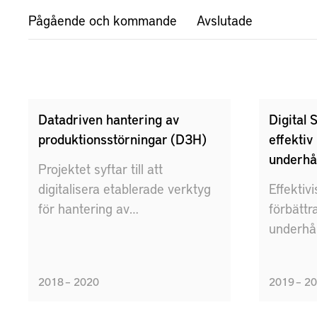
Pågående och kommande
Avslutade
Datadriven hantering av
Digital 
produktionsstörningar (D3H)
effektiv
underhål
Projektet syftar till att
digitalisera etablerade verktyg
Effektiv
för hantering av
förbättr
produktionsstörningar.
underhål
Detta ge
digital t
2018 – 2020
2019 – 2
underhål