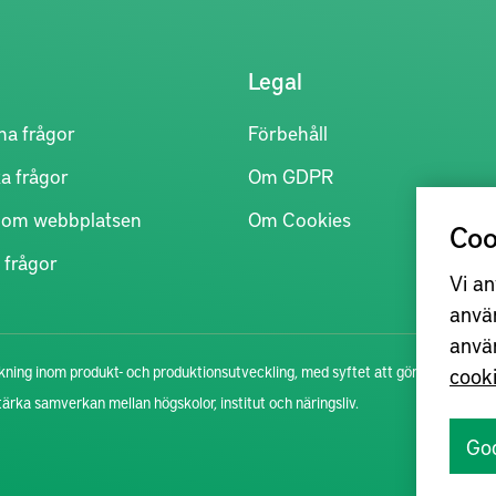
Legal
na frågor
Förbehåll
a frågor
Om GDPR
r om webbplatsen
Om Cookies
Coo
 frågor
Vi an
anvä
anvä
ning inom produkt- och produktionsutveckling, med syftet att göra
cook
stärka samverkan mellan högskolor, institut och näringsliv.
Go