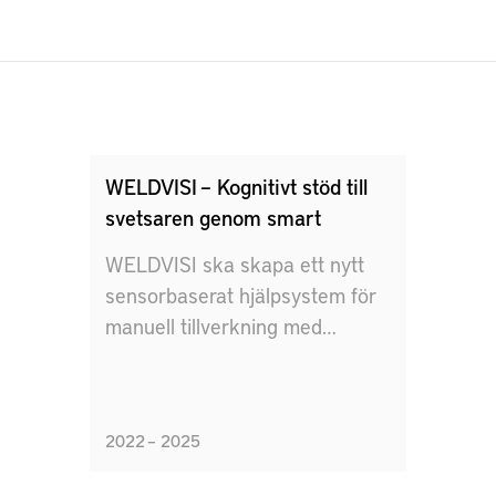
WELDVISI – Kognitivt stöd till
svetsaren genom smart
WELDVISI ska skapa ett nytt
sensorbaserat hjälpsystem för
manuell tillverkning med
kognitiv feed-back i realtid samt
dokumentation av parametrar.
2022 – 2025