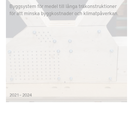
Byggsystem för medel till långa träkonstruktioner
för att minska byggkostnader och klimatpåverkan.
2021 – 2024