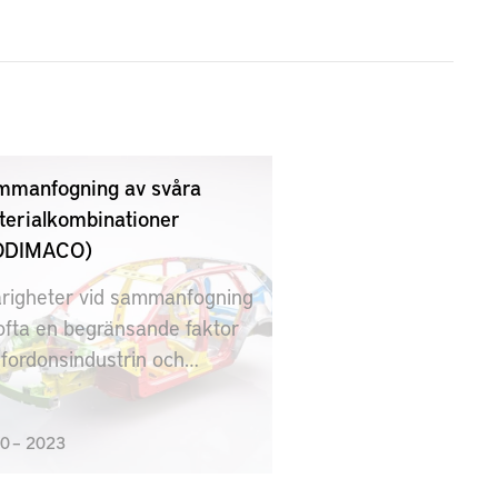
mmanfogning av svåra
erialkombinationer
ODIMACO)
righeter vid sammanfogning
ofta en begränsande faktor
 fordonsindustrin och
treducering av produkt.
0 – 2023