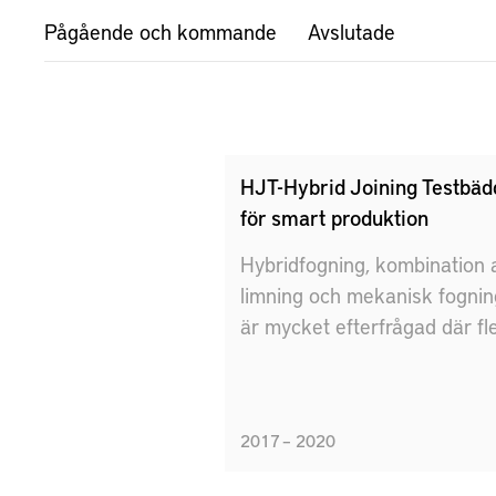
Pågående och kommande
Avslutade
HJT-Hybrid Joining Testbäd
för smart produktion
Hybridfogning, kombination 
limning och mekanisk fognin
är mycket efterfrågad där fl
material ska användas och
sättas samman. HJT fokuse
därför på smarta fabrikens
2017 – 2020
förmåga att skapa flexibel
produktion med simulering o