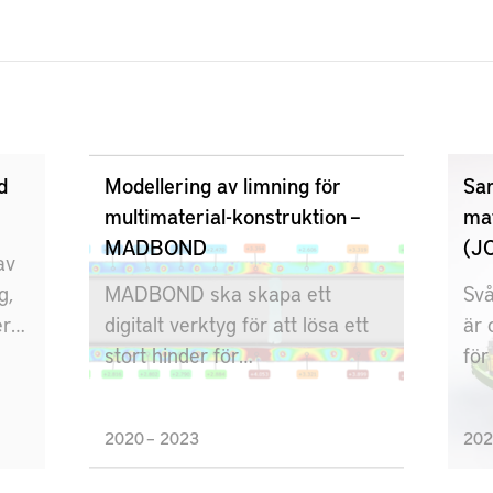
d
Modellering av limning för
Sa
multimaterial-konstruktion –
mat
MADBOND
(J
av
g,
MADBOND ska skapa ett
Svå
era
digitalt verktyg för att lösa ett
är 
stort hinder för
för
rar
multimaterialkonstruktion: Δα-
vik
problemet.
2020 – 2023
202
ch