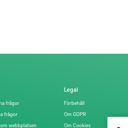
,
d
ra
 och
Legal
s
na frågor
Förbehåll
a frågor
Om GDPR
r om webbplatsen
Om Cookies