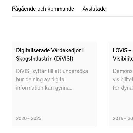
Pågående och kommande
Avslutade
Digitaliserade Värdekedjor I
LOVIS – 
SkogsIndustrin (DiVISI)
Visibilit
DiVISI syftar till att undersöka
Demonstr
hur delning av digital
visibilit
information kan gynna
för dyn
värdekedjan skog-
resursef
skogsindustri.
2020 – 2023
2019 – 2