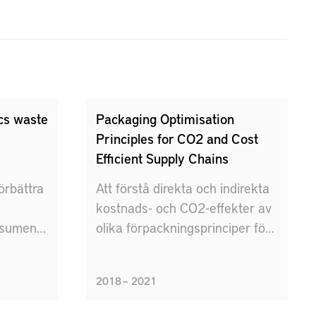
ics waste
Packaging Optimisation
Principles for CO2 and Cost
Efficient Supply Chains
förbättra
Att förstå direkta och indirekta
kostnads- och CO2-effekter av
nsument”
olika förpackningsprinciper för
industriförpackningar i
fordonsindustrin.
2018 – 2021