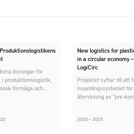
Produktionslogistikens
New logistics for plast
et
in a circular economy –
LogiCirc
era lösningar för
et i produktionslogistik,
Projektet syftar till att 
amisk förmåga och
insamlingssystemet för
fektivitet
återvinning av ”pre-ko
plastavfall.
022
2022 – 2023