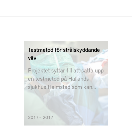
Testmetod för strålskyddande
väv
Projektet syftar till att sätta upp
en testmetod på Hallands
sjukhus Halmstad som kan
mäta strålning enligt standard.
2017 – 2017