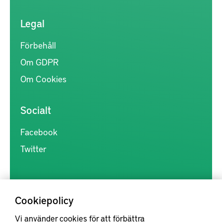
Legal
Förbehåll
Om GDPR
Om Cookies
Socialt
Facebook
Twitter
Cookiepolicy
Vi använder cookies för att förbättra
Kunskapsförmedlingen är en samlingsplats för svensk forskning