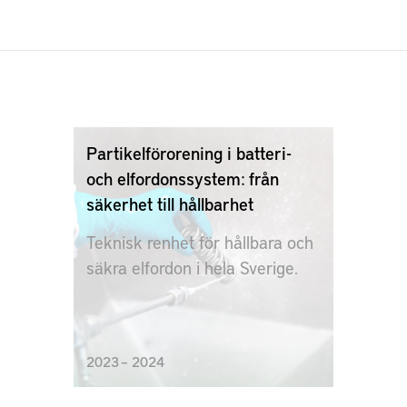
Partikelförorening i batteri-
och elfordonssystem: från
säkerhet till hållbarhet
Teknisk renhet för hållbara och
säkra elfordon i hela Sverige.
2023 – 2024