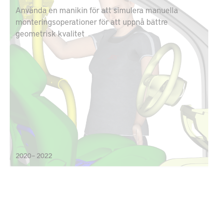
Använda en manikin för att simulera manuella
monteringsoperationer för att uppnå bättre
geometrisk kvalitet
2020 – 2022