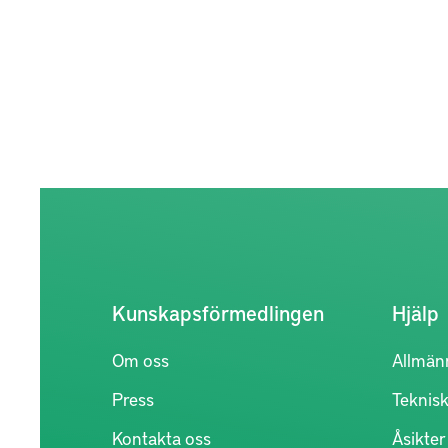
att bi-b
finns i 
genom at
(återanv
återvinn
piloter
för att 
verktyg 
industri
tillämpn
för cirku
Kunskapsförmedlingen
Hjälp
produkti
Om oss
Allmän
Press
Teknisk
Kontakta oss
Åsikte