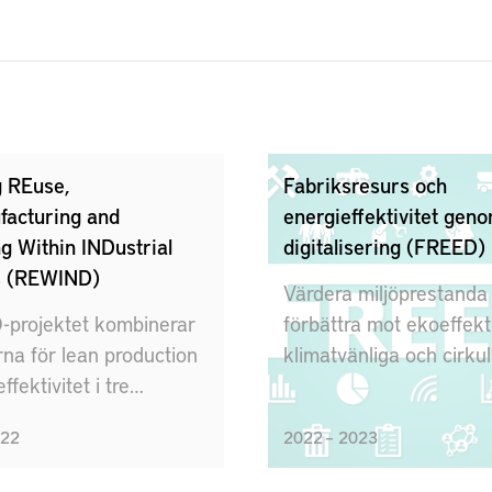
g REuse,
Fabriksresurs och
acturing and
energieffektivitet gen
g Within INDustrial
digitalisering (FREED)
s (REWIND)
Värdera miljöprestanda
projektet kombinerar
förbättra mot ekoeffekt
rna för lean production
klimatvänliga och cirku
fektivitet i tre
produktionssystem
drivna piloter vid Stena
022
2022 – 2023
g, Volvo AB och IKEA
ch. Målsättningen är