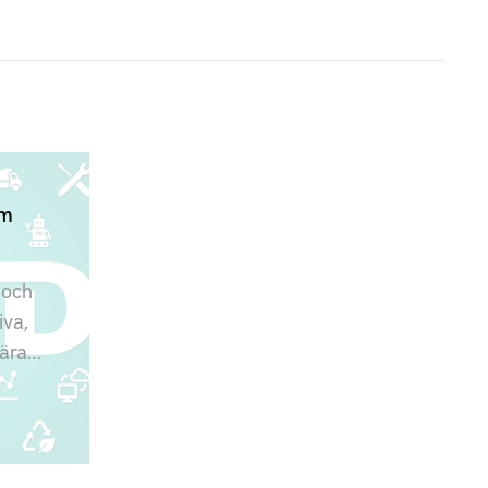
om
 och
iva,
lära