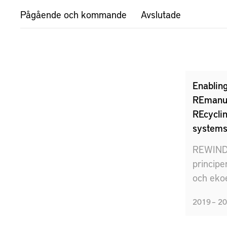
Pågående och kommande
Avslutade
Enablin
REmanuf
REcyclin
system
REWIND-
principe
och ekoef
industri
2019 – 2
Recyclin
GreenTe