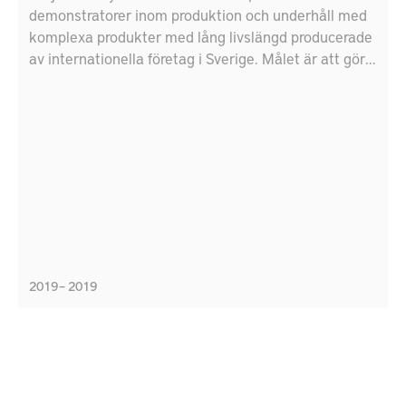
demonstratorer inom produktion och underhåll med
komplexa produkter med lång livslängd producerade
av internationella företag i Sverige. Målet är att göra
en plan för att utveckla demonstranter i produktion
och underhåll med hjälp av artificiell intelligens
teknik, digital teknik och metoder för lifecycle
engineering metoder.
2019 – 2019