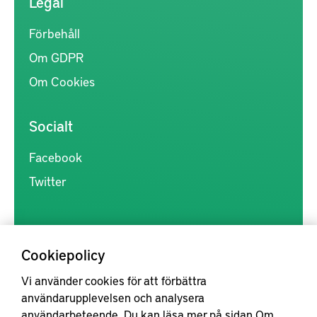
Legal
Förbehåll
Om GDPR
Om Cookies
Socialt
Facebook
Twitter
Cookiepolicy
Vi använder cookies för att förbättra
Kunskapsförmedlingen är en samlingsplats för svensk forskning
användarupplevelsen och analysera
inom produkt- och produktionsutveckling, med syftet att göra
användarbeteende. Du kan läsa mer på sidan
Om