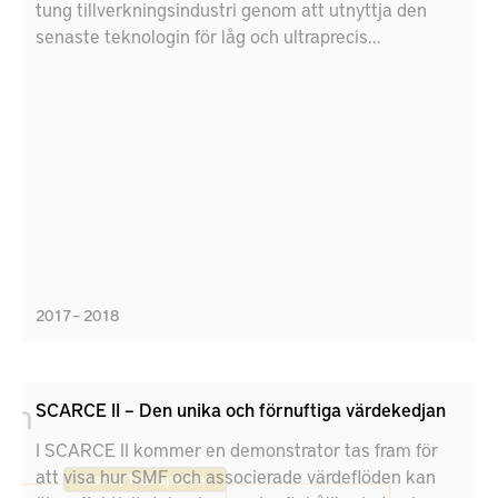
tung tillverkningsindustri genom att utnyttja den
senaste teknologin för låg och ultraprecis
positionering och beslutsstöd. Målet är att öka
säkerhet genom att anpassa besluts- och
positioneringssystemet för tung tillverkningsindustri.
2017 – 2018
SCARCE II – Den unika och förnuftiga värdekedjan
I SCARCE II kommer en demonstrator tas fram för
att visa hur SMF och associerade värdeflöden kan