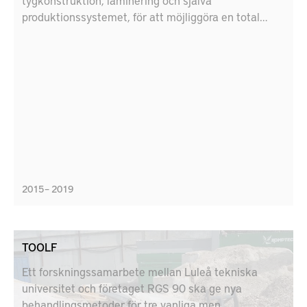
tygkonstruktion, laminering och själva
produktionssystemet, för att möjliggöra en total
utfasning av giftiga kemikalier och betydande
minskning av klimatpåverkan.
2015 – 2019
TOOLF
Ett forskningssamarbete mellan Luleå tekniska
universitet och företaget RGS 90 ska ge nya
behandlingsmetoder för tre vanliga men