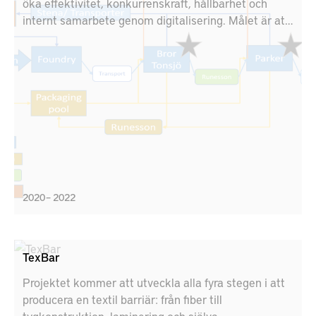
öka effektivitet, konkurrenskraft, hållbarhet och
internt samarbete genom digitalisering. Målet är att
visa värdet av en ny digital lösning. SCARCE
fokuserar på två underleverantörer i värdekedjan
kopplade till Scania och Volvo. Demonstratorn är en
molnbaserad lösning som kopplar samman tre
testbäddar i industrin; Stena Industry Innovation
Lab, Chalmers, RISE IVF lab, Mölndal och KTH's
testbädd i Södertälje med hjälp av Siemens, AFRY,
Qbim, Virtual Manufacturing och EQPack.
2020 – 2022
TexBar
Projektet kommer att utveckla alla fyra stegen i att
producera en textil barriär: från fiber till