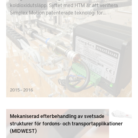
koldioxidutsläpp. Syftet med HTM är att verifiera
Simplex Motion patenterade teknologi för
motorstyrning med den senaste teknikens
elektriska motorer med hög momenttäthet.
2015 – 2016
Mekaniserad efterbehandling av svetsade
strukturer för fordons- och transportapplikationer
(MIDWEST)