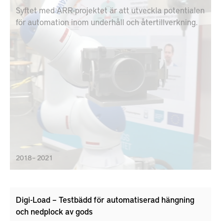
Syftet med ARR-projektet är att utveckla potentialen
för automation inom underhåll och återtillverkning.
2018 – 2021
Digi-Load – Testbädd för automatiserad hängning
och nedplock av gods