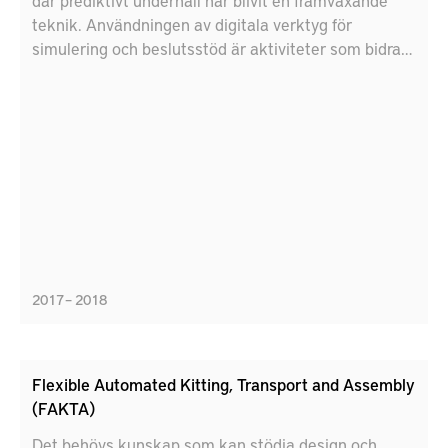
där prediktivt underhåll har blivit en framväxande
teknik. Användningen av digitala verktyg för
simulering och beslutsstöd är aktiviteter som bidrar
till en miljömässigt och ekonomiskt hållbar
produktion. Inom detta projekt har olika typer av
digitala tvillingar utformats och utvärderats.
Specifikt har nya prediktiva modelltyper testats i två
olika industriella fallstudier. De två fallstudierna är en
värmeväxlare på SSAB och en profilhyvel på Svenska
fönster AB.
2017 – 2018
Flexible Automated Kitting, Transport and Assembly
(FAKTA)
Det behövs kunskap som kan stödja design och