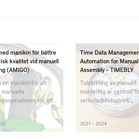
med manikin för bättre
Time Data Managemen
sk kvalitet vid manuell
Automation for Manual
ng (AMIGO)
Assembly – TIMEBLY
en manikin för att
Tidsättning av manuell
a manuella
montering är centralt f
gsoperationer för att
verkstadsindustrins
ättre geometrisk
konkurrenskraft.
022
2021 – 2024