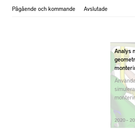
Pågående och kommande
Avslutade
Analys 
geometri
monteri
Använda 
simuler
monterin
uppnå b
kvalitet
2020 – 2