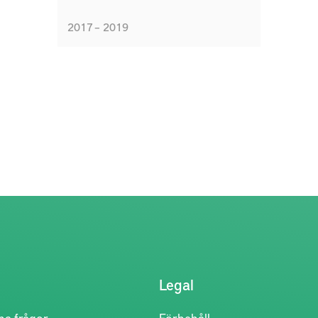
identifiera viktiga tekn
2017 – 2019
relaterade till produkti
för användning i digital
värdekedjor, definiera s
underlätta driftssättani
nya signaler och data
från tillverkande maski
sensorer och definiera
säkert och kostnadseffe
delar data i värdekedjor
cirkulär produktion.
Legal
na frågor
Förbehåll