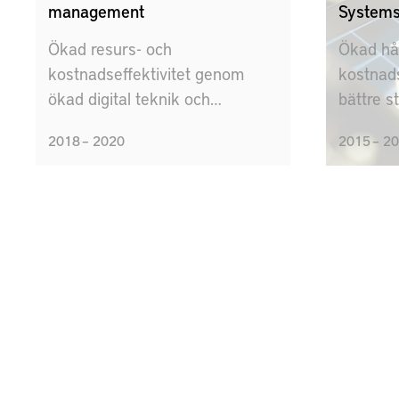
management
System
Ökad resurs- och
Ökad hå
kostnadseffektivitet genom
kostnads
ökad digital teknik och
bättre s
automatisering av KPI-
produkt
2018 – 2020
2015 – 2
hantering, och nya
nya mät
kostnadsbaserade beslutsstöd
produkti
för att förbättra produktion.