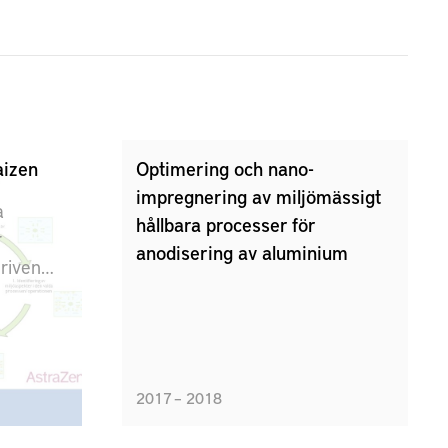
aizen
Optimering och nano-
impregnering av miljömässigt
a
hållbara processer för
r
anodisering av aluminium
riven
ållbarhet
den
de
2017 – 2018
ett brett