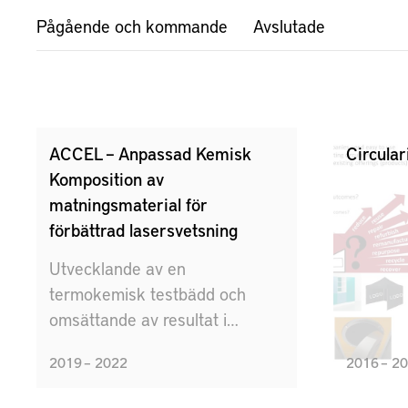
Pågående och kommande
Avslutade
ACCEL – Anpassad Kemisk
Circular
Komposition av
matningsmaterial för
förbättrad lasersvetsning
Utvecklande av en
termokemisk testbädd och
omsättande av resultat i
praktiken för valda processer
2019 – 2022
2016 – 2
och tillämpningar