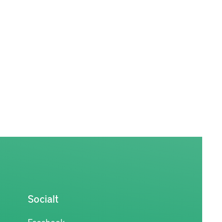
iska krav
onsdata
iserade
ätt att
ng av
strömmar
ner och
 hur man
ktivt
 för
Socialt
Facebook