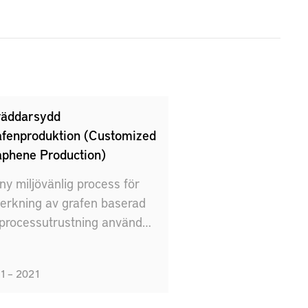
räddarsydd
afenproduktion (Customized
aphene Production)
ny miljövänlig process för
lverkning av grafen baserad
processutrustning använd
m massaindustrin
1 – 2021