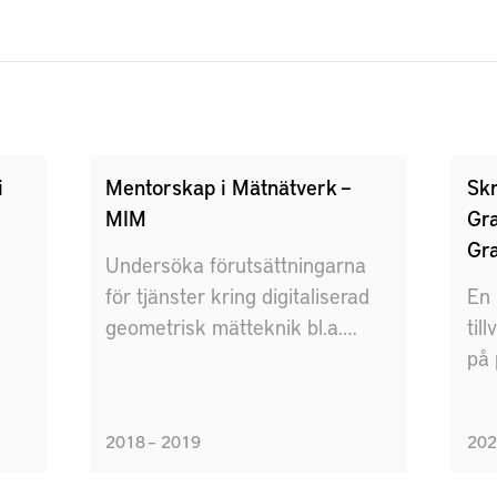
i
Mentorskap i Mätnätverk –
Sk
MIM
Gr
Gr
Undersöka förutsättningarna
för tjänster kring digitaliserad
En 
geometrisk mätteknik bl.a.
til
r
mentorskapsförmedling
på 
in
ino
2018 – 2019
202