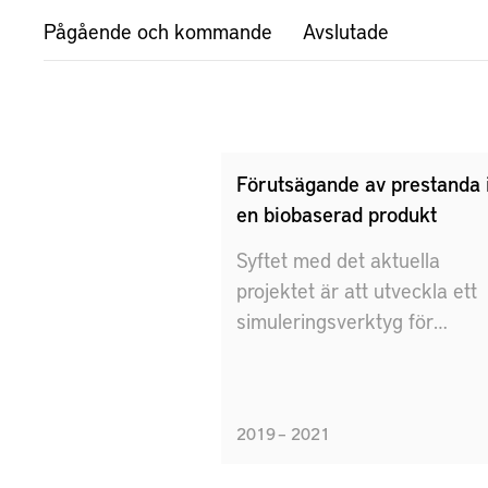
Pågående och kommande
Avslutade
Förutsägande av prestanda 
en biobaserad produkt
Syftet med det aktuella
projektet är att utveckla ett
simuleringsverktyg för
formpressade fanerprodukte
för att underlätta för industr
att förbättra produkternas
2019 – 2021
prestanda och därigenom
minska kassationer och