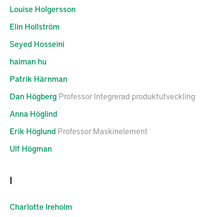
Louise
Holgersson
Elin
Hollström
Seyed
Hosseini
haiman
hu
Patrik
Härnman
Dan
Högberg
Professor Integrerad produktutveckling
Anna
Höglind
Erik
Höglund
Professor Maskinelement
Ulf
Högman
I
Charlotte
Ireholm