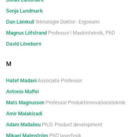
Sonja
Lundmark
Dan
Lämkull
Teknologie Doktor - Ergonomi
Magnus
Löfstrand
Professor i Maskinteknik, PhD
David
Löveborn
M
Hatef
Madani
Associate Professor
Antonio
Maffei
Mats
Magnusson
Professor Produktinnovationsteknik
Amir
Malakizadi
Adam
Mallalieu
Ph.D. Product development
Mikael
Malmström
PhD laserfysik