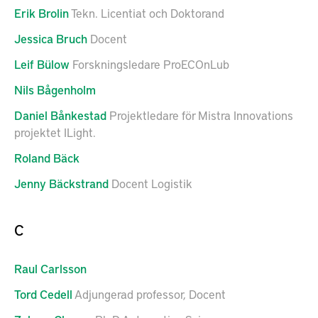
Erik
Brolin
Tekn. Licentiat och Doktorand
Jessica
Bruch
Docent
Leif
Bülow
Forskningsledare ProECOnLub
Nils
Bågenholm
Daniel
Bånkestad
Projektledare för Mistra Innovations
projektet ILight.
Roland
Bäck
Jenny
Bäckstrand
Docent Logistik
C
Raul
Carlsson
Tord
Cedell
Adjungerad professor, Docent