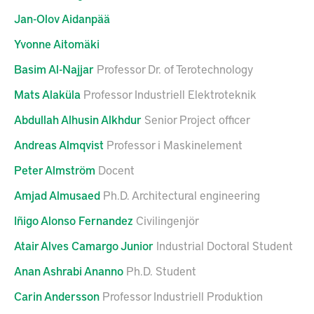
Jan-Olov
Aidanpää
Yvonne
Aitomäki
Basim
Al-Najjar
Professor Dr. of Terotechnology
Mats
Alaküla
Professor Industriell Elektroteknik
Abdullah
Alhusin Alkhdur
Senior Project officer
Andreas
Almqvist
Professor i Maskinelement
Peter
Almström
Docent
Amjad
Almusaed
Ph.D. Architectural engineering
Iñigo
Alonso Fernandez
Civilingenjör
Atair
Alves Camargo Junior
Industrial Doctoral Student
Anan Ashrabi
Ananno
Ph.D. Student
Carin
Andersson
Professor Industriell Produktion