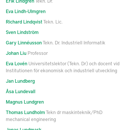
Erik
Lindgren
Tekn. Dr.
Eva
Lindh-Ulmgren
Richard
Lindqvist
Tekn. Lic.
Sven
Lindström
Gary
Linnéusson
Tekn. Dr. Industriell Informatik
Johan
Liu
Professor
Eva
Lovén
Universitetslektor (Tekn. Dr) och docent vid
Institutionen för ekonomisk och industriell utveckling
Jan
Lundberg
Åsa
Lundevall
Magnus
Lundgren
Thomas
Lundholm
Tekn dr maskinteknik/PhD
mechanical engineering
Jonas
Lundmark