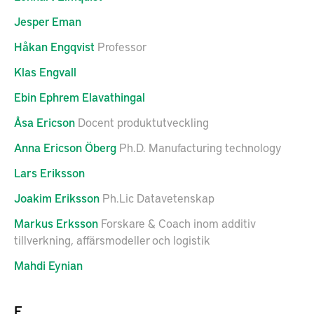
Jesper
Eman
Håkan
Engqvist
Professor
Klas
Engvall
Ebin
Ephrem Elavathingal
Åsa
Ericson
Docent produktutveckling
Anna
Ericson Öberg
Ph.D. Manufacturing technology
Lars
Eriksson
Joakim
Eriksson
Ph.Lic Datavetenskap
Markus
Erksson
Forskare & Coach inom additiv
tillverkning, affärsmodeller och logistik
Mahdi
Eynian
F