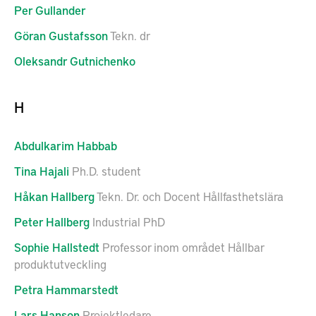
Per
Gullander
Göran
Gustafsson
Tekn. dr
Oleksandr
Gutnichenko
H
Abdulkarim
Habbab
Tina
Hajali
Ph.D. student
Håkan
Hallberg
Tekn. Dr. och Docent Hållfasthetslära
Peter
Hallberg
Industrial PhD
Sophie
Hallstedt
Professor inom området Hållbar
produktutveckling
Petra
Hammarstedt
Lars
Hanson
Projektledare