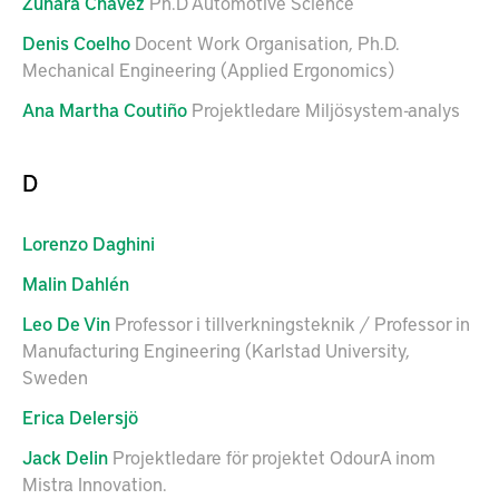
Zuhara
Chavez
Ph.D Automotive Science
Denis
Coelho
Docent Work Organisation, Ph.D.
Mechanical Engineering (Applied Ergonomics)
Ana Martha
Coutiño
Projektledare Miljösystem-analys
D
Lorenzo
Daghini
Malin
Dahlén
Leo
De Vin
Professor i tillverkningsteknik / Professor in
Manufacturing Engineering (Karlstad University,
Sweden
Erica
Delersjö
Jack
Delin
Projektledare för projektet OdourA inom
Mistra Innovation.