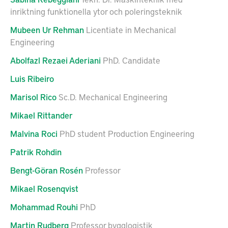
inriktning funktionella ytor och poleringsteknik
Mubeen Ur
Rehman
Licentiate in Mechanical
Engineering
Abolfazl
Rezaei Aderiani
PhD. Candidate
Luis
Ribeiro
Marisol
Rico
Sc.D. Mechanical Engineering
Mikael
Rittander
Malvina
Roci
PhD student Production Engineering
Patrik
Rohdin
Bengt-Göran
Rosén
Professor
Mikael
Rosenqvist
Mohammad
Rouhi
PhD
Martin
Rudberg
Professor bygglogistik