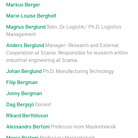
Markus
Berger
Marie-Louise
Bergholt
Magnus
Berglund
Tekn. Dr. Logistik/ Ph.D. Logistics
Management
Anders
Berglund
Manager - Research and External
Cooperation at Scania. Responsible for research within
industrial engineering at Scania.
Johan
Berglund
Ph.D. Manufacturing Technology
Filip
Bergman
Jonny
Bergman
Dag
Bergsjö
Docent
Rikard
Berthilsson
Alessandro
Bertoni
Professor inom Maskinteknik
Marco
Bertoni
Professor i Maskinteknik