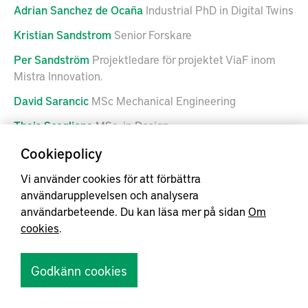
Adrian
Sanchez de Ocaña
Industrial PhD in Digital Twins
Kristian
Sandstrom
Senior Forskare
Per
Sandström
Projektledare för projektet ViaF inom
Mistra Innovation.
David
Sarancic
MSc Mechanical Engineering
Thais
Scaglione
MSc. in Design
Fredrik
Schultheiss
Tekn. Dr. Mekanisk Teknologi och
Cookiepolicy
Verktygsmaskiner
Vi använder cookies för att förbättra
Sofia
Schön
Ph.D. Student in Systems of Systems
användarupplevelsen och analysera
användarbeteende. Du kan läsa mer på sidan
Om
Jerome
Senaneuch
cookies
.
Sasha
Shabazi
PhD. in sustainable production, material
efficiency and circular economy
Godkänn cookies
Md
Shafiqul Islam
Tekn. Dr. Mechanical engineering
Yijun
Shi