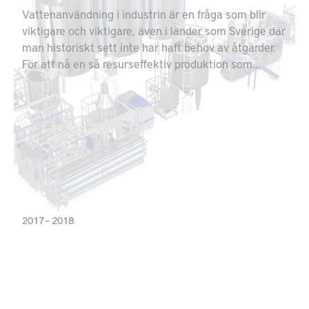
Vattenanvändning i industrin är en fråga som blir
viktigare och viktigare, även i länder som Sverige där
man historiskt sett inte har haft behov av åtgärder.
För att nå en så resurseffektiv produktion som
möjligt måste dock denna fråga hanteras även här.
Vattenanvändning inom industrin har också en direkt
koppling till energianvändning, och därför bör en
kostnadseffektiv strategi för att hantera frågan om
vatten integreras med strategier för
energieffektivisering.
2017 – 2018