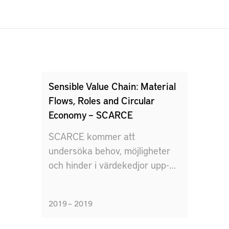
Sensible Value Chain: Material
Flows, Roles and Circular
Economy – SCARCE
SCARCE kommer att
undersöka behov, möjligheter
och hinder i värdekedjor upp-
och nedström från små och
medelstora företag (SMF).
2019 – 2019
SCARCE kommer att
undersöka vilka data som ska