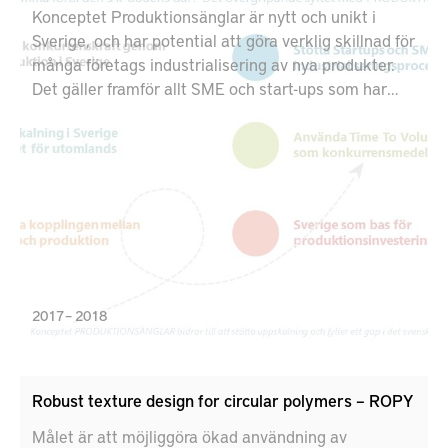
Konceptet Produktionsänglar är nytt och unikt i
Sverige, och har potential att göra verklig skillnad för
många företags industrialisering av nya produkter.
Det gäller framför allt SME och start-ups som har
utvecklat en ny produkt och står i begrepp att
realisera ritningen eller prototypen till fysiska
produkter. Konceptet Produktionsänglar fungerar på
liknande sätt som Affärsänglar. Det är inriktat mot
den del i värdekedjan som ibland brukar kallas ”the
death valley”. Konceptet ägs av KTH Södertälje i
samarbete med Södertälje Science Park.
Idéprojektet finansieras av Vinnovas
Produktion2030.
2017 – 2018
Robust texture design for circular polymers – ROPY
Målet är att möjliggöra ökad användning av