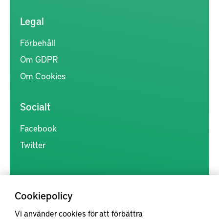
Legal
Förbehåll
Om GDPR
Om Cookies
Socialt
Facebook
Twitter
Cookiepolicy
Vi använder cookies för att förbättra
Kunskapsförmedlingen är en samlingsplats för svensk forskning