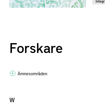
Integ
Forskare
Ämnesområden
W