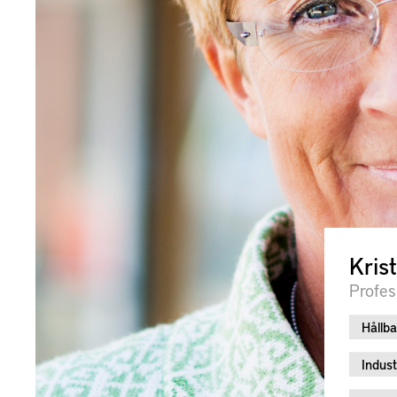
Kris
Profes
Hållba
Indust