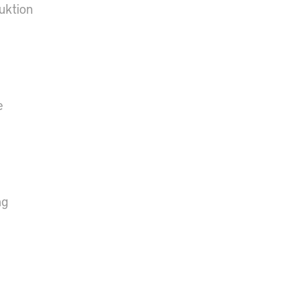
uktion
e
ng