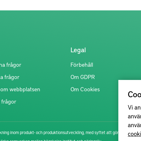
Legal
na frågor
Förbehåll
a frågor
Om GDPR
r om webbplatsen
Om Cookies
Coo
 frågor
Vi an
anvä
anvä
cook
ning inom produkt- och produktionsutveckling, med syftet att göra