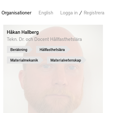
Organisationer
English
Logga in
/
Registrera
Håkan Hallberg
Tekn. Dr. och Docent Hållfasthetslära
Beräkning
Hållfasthetslära
Materialmekanik
Materialvetenskap