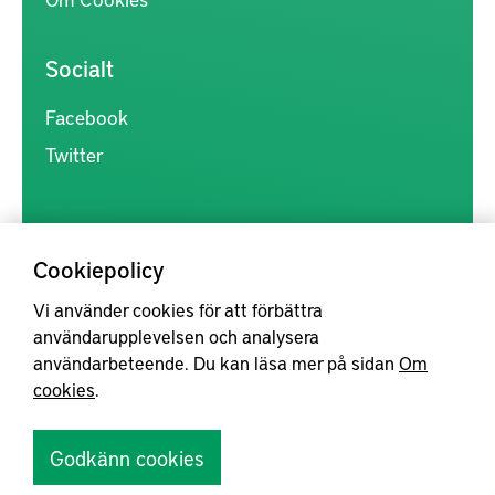
Socialt
Facebook
Twitter
Cookiepolicy
Vi använder cookies för att förbättra
Kunskapsförmedlingen är en samlingsplats för svensk forskning
användarupplevelsen och analysera
inom produkt- och produktionsutveckling, med syftet att göra
användarbeteende. Du kan läsa mer på sidan
Om
forskningsresultat mer tillgängliga för industrin, samt att stärka
cookies
.
samverkan mellan högskolor, institut och näringsliv.
Godkänn cookies