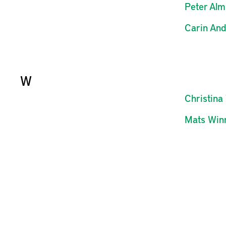
Peter
Alm
Carin
And
W
Christina
Mats
Win