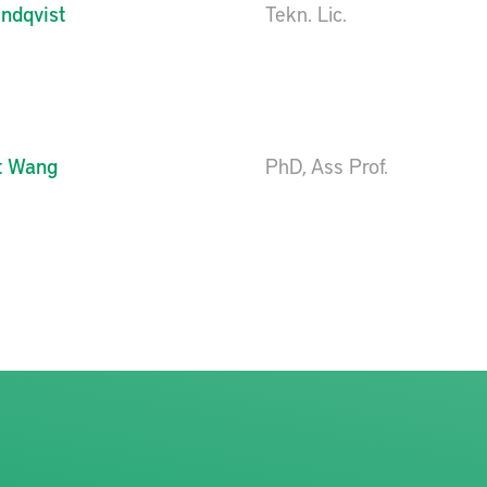
indqvist
Tekn. Lic.
t Wang
PhD, Ass Prof.