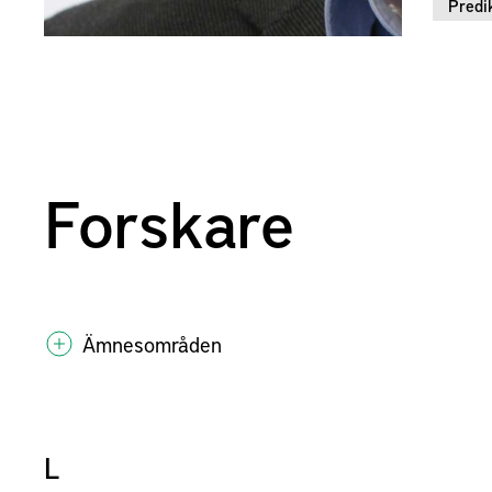
Predik
Forskare
Ämnesområden
L