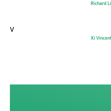
Richard
L
V
Xi
Vincen