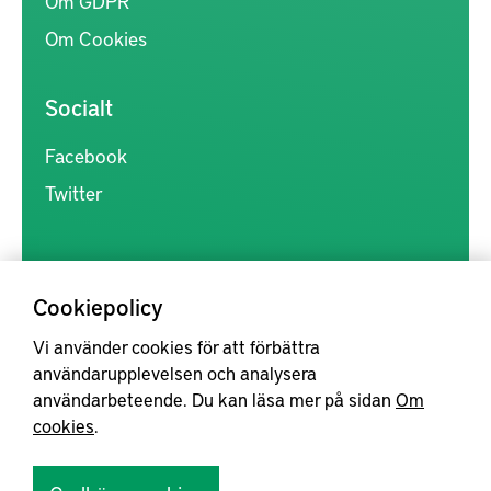
Om GDPR
Om Cookies
Socialt
Facebook
Twitter
Cookiepolicy
Vi använder cookies för att förbättra
Kunskapsförmedlingen är en samlingsplats för svensk forskning
användarupplevelsen och analysera
inom produkt- och produktionsutveckling, med syftet att göra
användarbeteende. Du kan läsa mer på sidan
Om
forskningsresultat mer tillgängliga för industrin, samt att stärka
cookies
.
samverkan mellan högskolor, institut och näringsliv.