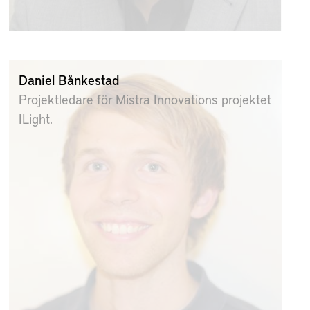
Daniel Bånkestad
Projektledare för Mistra Innovations projektet
ILight.