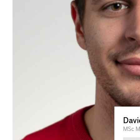
Davi
MSc Me