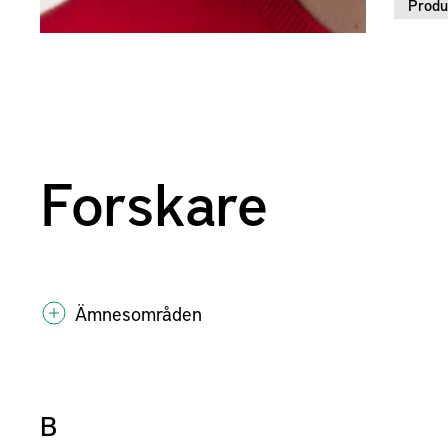
Produ
Forskare
Ämnesområden
B