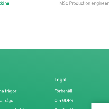
tkina
MSc Production engineer
Legal
na frågor
Förbehåll
a frågor
Om GDPR