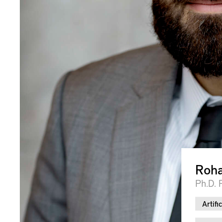
Roha
Ph.D. 
Artific