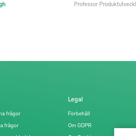
lgh
Professor Produktutveckl
Legal
na frågor
Förbehåll
a frågor
Om GDPR