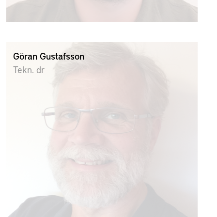
Göran Gustafsson
Tekn. dr