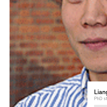
Lian
PhD s