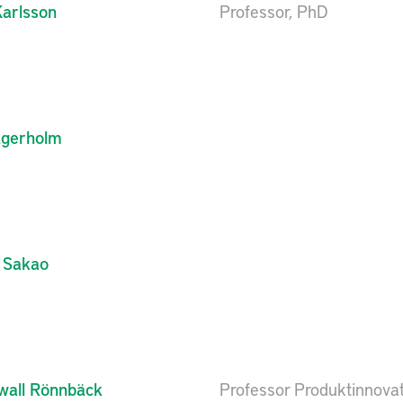
arlsson
Professor, PhD
agerholm
Sakao
wall Rönnbäck
Professor Produktinnova