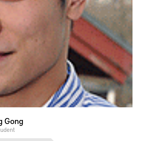
g Gong
tudent