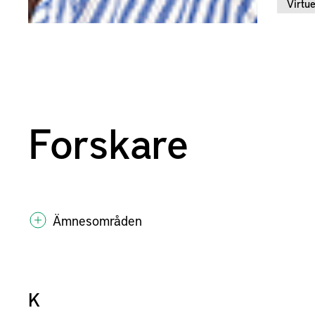
Virtue
Forskare
Ämnesområden
K