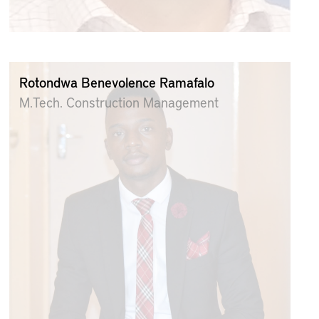
Rotondwa Benevolence Ramafalo
M.Tech. Construction Management