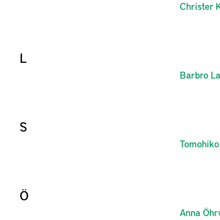
Christer
K
L
Barbro
L
S
Tomohiko
Ö
Anna
Öhr