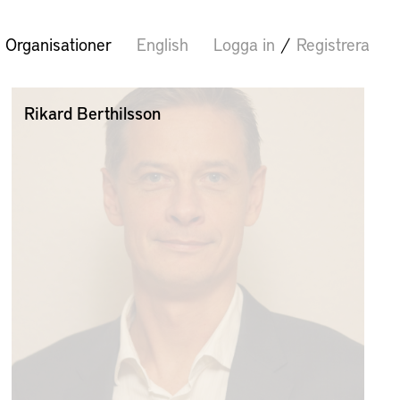
Organisationer
English
Logga in
/
Registrera
Rikard Berthilsson