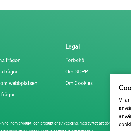
Legal
na frågor
Förbehåll
a frågor
Om GDPR
r om webbplatsen
Om Cookies
Coo
 frågor
Vi an
anvä
anvä
cook
ning inom produkt- och produktionsutveckling, med syftet att göra