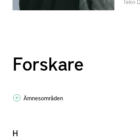
Tekn D
Forskare
Ämnesområden
H