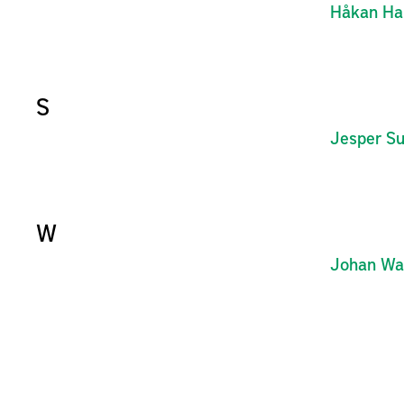
Håkan
Ha
S
Jesper
Su
W
Johan
Wal