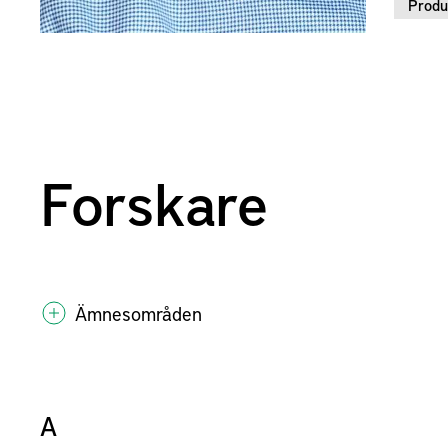
Produ
Forskare
Ämnesområden
A