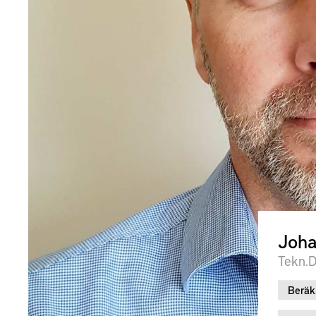
Joha
Tekn.D
Beräk