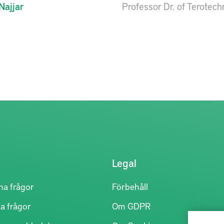
Najjar
Professor Dr. of Terotec
Legal
na frågor
Förbehåll
a frågor
Om GDPR