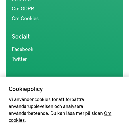
Om GDPR
Om Cookies
Socialt
Facebook
Twitter
Cookiepolicy
Vi använder cookies för att förbättra
Kunskapsförmedlingen är en samlingsplats för svensk forskning
användarupplevelsen och analysera
inom produkt- och produktionsutveckling, med syftet att göra
användarbeteende. Du kan läsa mer på sidan
Om
forskningsresultat mer tillgängliga för industrin, samt att stärka
cookies
.
samverkan mellan högskolor, institut och näringsliv.