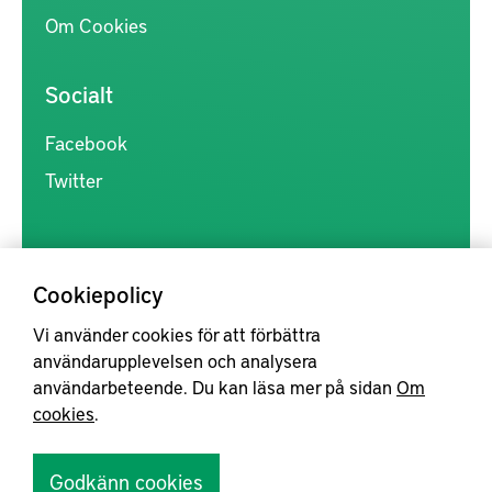
Om Cookies
Socialt
Facebook
Twitter
Cookiepolicy
Vi använder cookies för att förbättra
Kunskapsförmedlingen är en samlingsplats för svensk forskning
användarupplevelsen och analysera
inom produkt- och produktionsutveckling, med syftet att göra
användarbeteende. Du kan läsa mer på sidan
Om
forskningsresultat mer tillgängliga för industrin, samt att stärka
cookies
.
samverkan mellan högskolor, institut och näringsliv.
Godkänn cookies