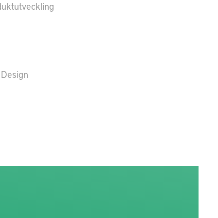
duktutveckling
l Design