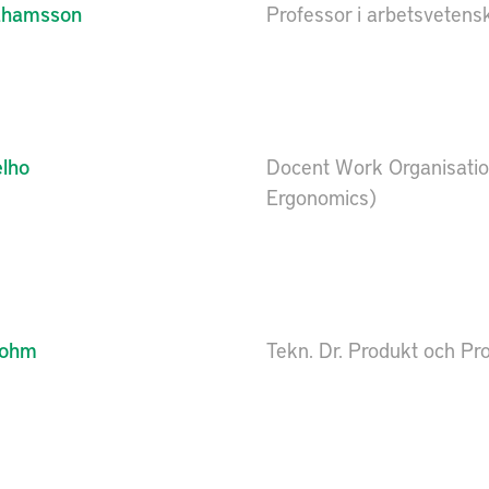
ahamsson
Professor i arbetsvetens
lho
Docent Work Organisation
Ergonomics)
rohm
Tekn. Dr. Produkt och Pr