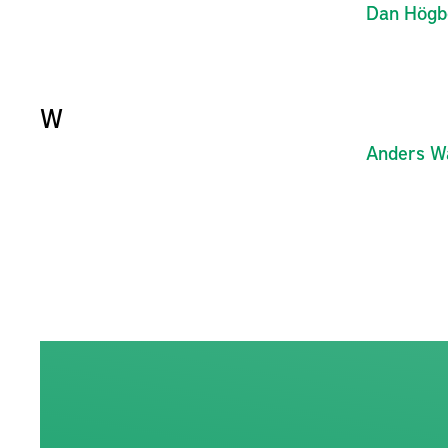
Dan
Högb
W
Anders
Wa