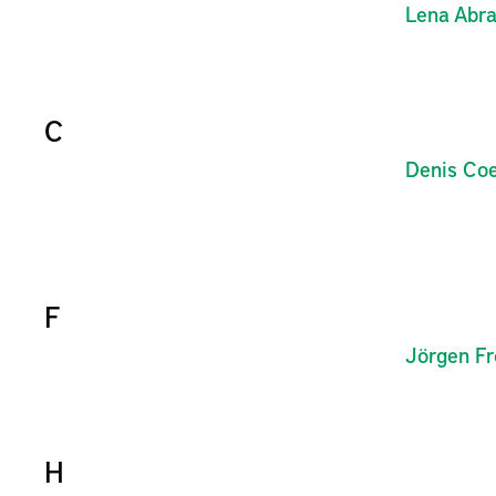
Lena
Abr
C
Denis
Coe
F
Jörgen
F
H