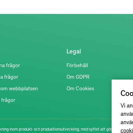
Legal
na frågor
Förbehåll
a frågor
Om GDPR
r om webbplatsen
Om Cookies
Coo
 frågor
Vi an
anvä
anvä
cook
ning inom produkt- och produktionsutveckling, med syftet att göra