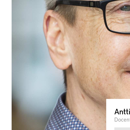
Antt
Docen