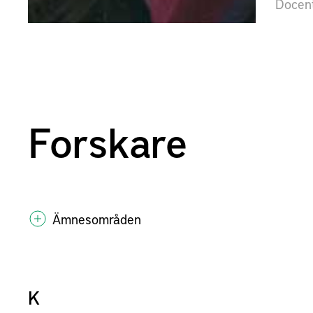
Docent
Forskare
Ämnesområden
K