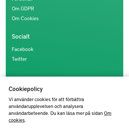
Om GDPR
Om Cookies
Socialt
Facebook
Twitter
Cookiepolicy
Vi använder cookies för att förbättra
Kunskapsförmedlingen är en samlingsplats för svensk forskning
användarupplevelsen och analysera
inom produkt- och produktionsutveckling, med syftet att göra
användarbeteende. Du kan läsa mer på sidan
Om
forskningsresultat mer tillgängliga för industrin, samt att stärka
cookies
.
samverkan mellan högskolor, institut och näringsliv.